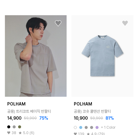
POLHAM
POLHAM
공용) 트리코트 베이직 반팔티
공용) 코숏 쿨텐션 반팔티
14,900
75%
10,900
81%
59,900
59,900
+ 1 Color
38
5.0 (6)
139
4.9 (79)