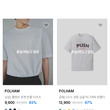
품절/재입고 알림
품절/재입고 알림
POLHAM
POLHAM
남성) 쿨텐션 포켓 반팔 티셔츠
공용) 20수 코튼 싱글 빅그래픽 반팔티
9,900
83%
12,900
67%
59,900
39,900