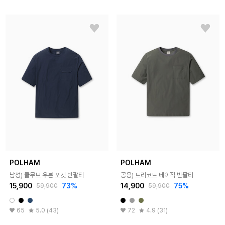
POLHAM
POLHAM
남성) 쿨무브 우븐 포켓 반팔티
공용) 트리코트 베이직 반팔티
15,900
73%
14,900
75%
59,900
59,900
65
5.0 (43)
72
4.9 (31)