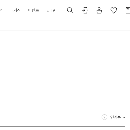
전
매거진
이벤트
굿TV
인기순