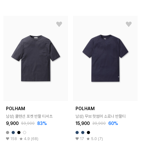
POLHAM
POLHAM
남성) 쿨텐션 포켓 반팔 티셔츠
남성) 무브 핫썸머 소로나 반팔티
9,900
83%
15,900
60%
59,900
39,900
158
4.9 (68)
17
5.0 (7)