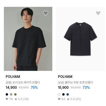
POLHAM
POLHAM
공용) 트리코트 베이직 반팔티
남성) 쿨무브 우븐 포켓 반팔티
14,900
75%
15,900
73%
59,900
59,900
78
5.0 (38)
94
5.0 (60)