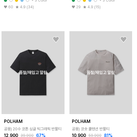
+ 3 Color
+ 3 Color
60
4.9 (34)
29
4.9 (15)
품절/재입고 알림
품절/재입고 알림
POLHAM
POLHAM
공용) 20수 코튼 싱글 빅그래픽 반팔티
공용) 코숏 쿨텐션 반팔티
12,900
67%
10,900
81%
39,900
59,900