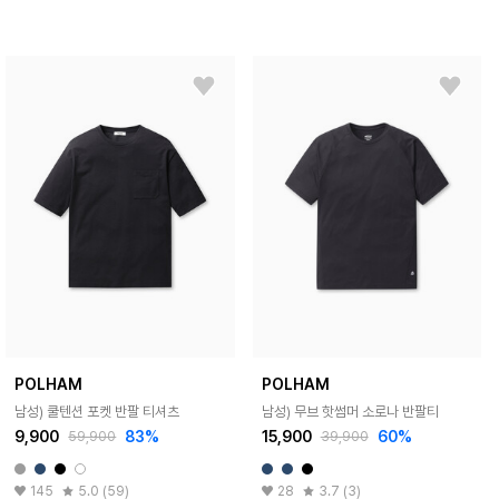
POLHAM
POLHAM
남성) 쿨텐션 포켓 반팔 티셔츠
남성) 무브 핫썸머 소로나 반팔티
9,900
83%
15,900
60%
59,900
39,900
145
5.0 (59)
28
3.7 (3)