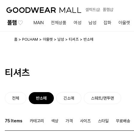
셀렉트샵
폴햄샵
폴햄
MAIN
전체상품
여성
남성
잡화
아울렛
홈
POLHAM
아울렛
남성
티셔츠
반소매
티셔츠
전체
반소매
긴소매
스웨트/맨투맨
75 Items
카테고리
색상
가격
사이즈
스타일
무료배송