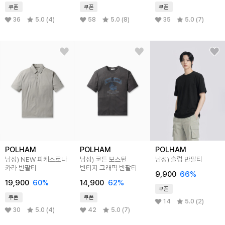
쿠폰
쿠폰
쿠폰
36
5.0 (4)
58
5.0 (8)
35
5.0 (7)
POLHAM
POLHAM
POLHAM
남성) NEW 피케소로나
남성) 코튼 보스턴
남성) 슬럽 반팔티
카라 반팔티
빈티지 그래픽 반팔티
9,900
66%
19,900
60%
14,900
62%
쿠폰
쿠폰
쿠폰
14
5.0 (2)
30
5.0 (4)
42
5.0 (7)