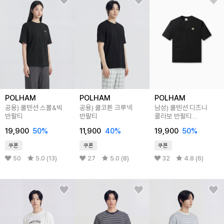
POLHAM
POLHAM
POLHAM
공용) 쿨텐션 스몰&빅
공용) 쿨코튼 크루넥
남성) 쿨텐션 디즈니
반팔티
반팔티
콜라보 반팔티
(토이스토리)
19,900
50%
11,900
40%
19,900
50%
쿠폰
쿠폰
쿠폰
50
5.0 (13)
27
5.0 (8)
32
4.8 (6)