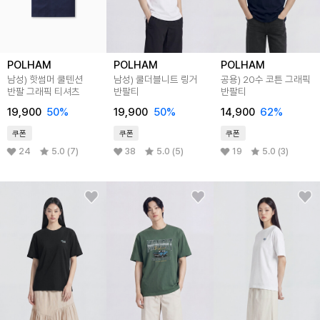
POLHAM
POLHAM
POLHAM
남성) 핫썸머 쿨텐션
남성) 쿨더블니트 링거
공용) 20수 코튼 그래픽
반팔 그래픽 티셔츠
반팔티
반팔티
19,900
50%
19,900
50%
14,900
62%
쿠폰
쿠폰
쿠폰
24
5.0 (7)
38
5.0 (5)
19
5.0 (3)