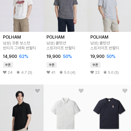
POLHAM
POLHAM
POLHAM
남성) 코튼 보스턴
남성) 쿨텐션
남성) 쿨텐션
빈티지 그래픽 반팔티
스트라이프 반팔티
스트라이프 반팔티
14,900
62%
19,900
50%
19,900
50%
쿠폰
쿠폰
쿠폰
24
4.7 (3)
41
5.0 (4)
22
5.0 (3)