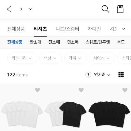
전체상품
티셔츠
니트/스웨터
가디건
셔츠
전체상품
반소매
긴소매
민소매
스웨트/맨투맨
후드
카테고리
색상
가격
사이즈
스타
122
인기순
Items