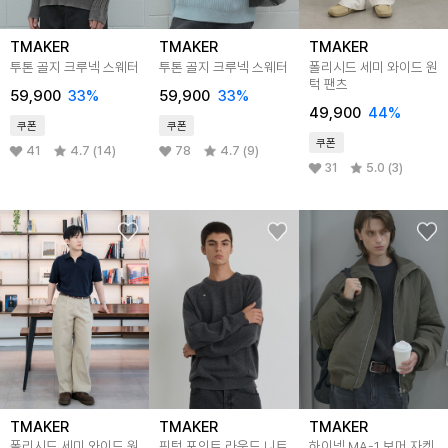
TMAKER
TMAKER
TMAKER
투톤 골지 크루넥 스웨터
투톤 골지 크루넥 스웨터
폴리시드 세미 와이드 원
턱 팬츠
59,900
33%
59,900
33%
49,900
44%
쿠폰
쿠폰
쿠폰
41
4.7 (14)
78
4.7 (9)
31
5.0 (3)
TMAKER
TMAKER
TMAKER
폴리시드 세미 와이드 원
핀턱 포인트 라운드 니트
하이넥 MA-1 보머 자켓