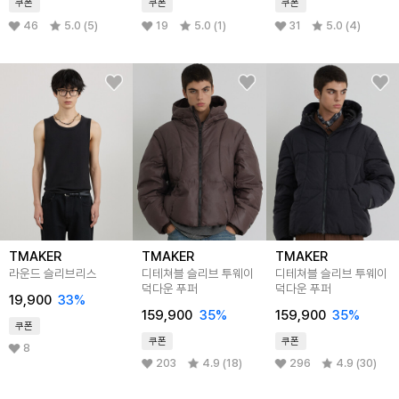
쿠폰
쿠폰
쿠폰
46
5.0 (5)
19
5.0 (1)
31
5.0 (4)
TMAKER
TMAKER
TMAKER
라운드 슬리브리스
디테쳐블 슬리브 투웨이
디테쳐블 슬리브 투웨이
덕다운 푸퍼
덕다운 푸퍼
19,900
33%
159,900
35%
159,900
35%
쿠폰
쿠폰
쿠폰
8
203
4.9 (18)
296
4.9 (30)