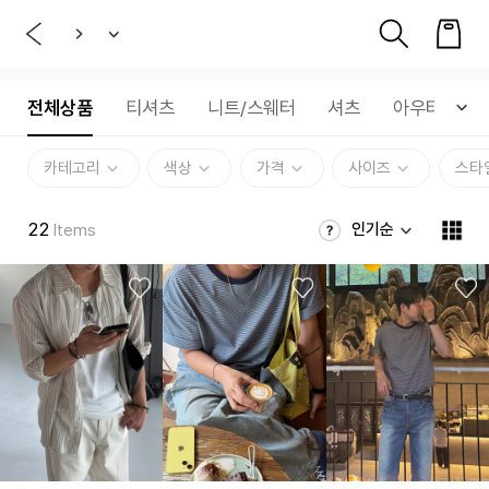
전체상품
티셔츠
니트/스웨터
셔츠
아우터
카테고리
색상
가격
사이즈
스타
22
인기순
Items