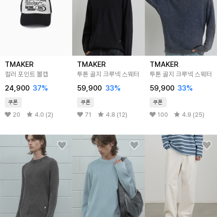
TMAKER
TMAKER
TMAKER
컬러 포인트 볼캡
투톤 골지 크루넥 스웨터
투톤 골지 크루넥 스웨터
24,900
37%
59,900
33%
59,900
33%
쿠폰
쿠폰
쿠폰
20
4.0 (2)
71
4.8 (12)
100
4.9 (25)