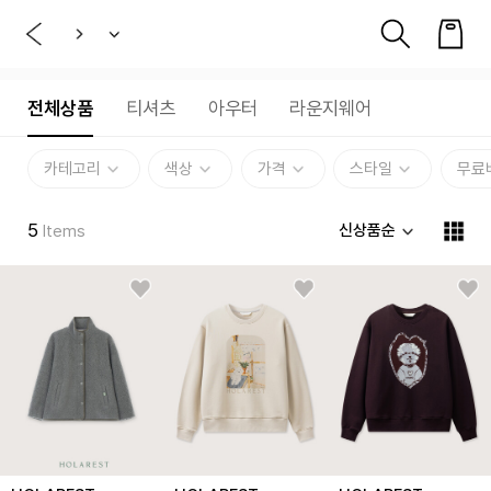
전체상품
티셔츠
아우터
라운지웨어
카테고리
색상
가격
스타일
무료
5
신상품순
Items