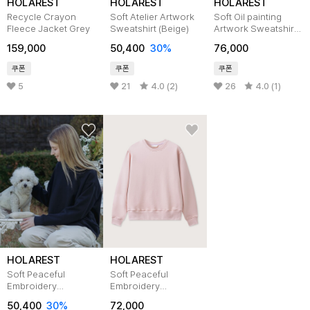
HOLAREST
HOLAREST
HOLAREST
Recycle Crayon
Soft Atelier Artwork
Soft Oil painting
Fleece Jacket Grey
Sweatshirt (Beige)
Artwork Sweatshirt
(Midnight Plum)
159,000
50,400
30%
76,000
쿠폰
쿠폰
쿠폰
5
21
4.0 (2)
26
4.0 (1)
HOLAREST
HOLAREST
Soft Peaceful
Soft Peaceful
Embroidery
Embroidery
Sweatshirt (Navy)
Sweatshirt (Pink)
50,400
30%
72,000