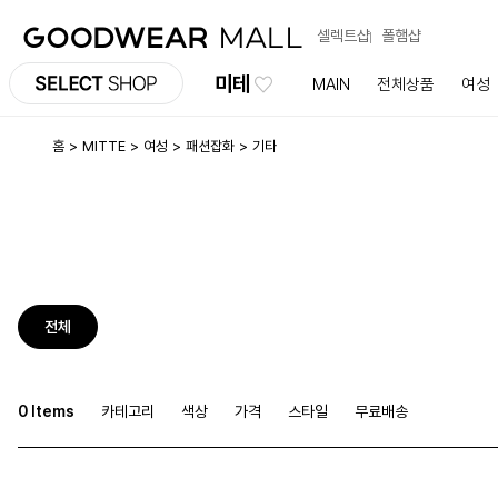
셀렉트샵
폴햄샵
미테
MAIN
전체상품
여성
홈
MITTE
여성
패션잡화
기타
전체
0 Items
카테고리
색상
가격
스타일
무료배송