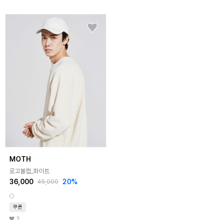
MOTH
로고볼캡_화이트
36,000
20%
45,000
쿠폰
2