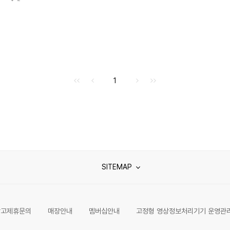
처음으로
이전으로
다음으로
마지막으로
1
SITEMAP
광고제휴문의
매장안내
멤버십안내
고정형 영상정보처리기기 운영관