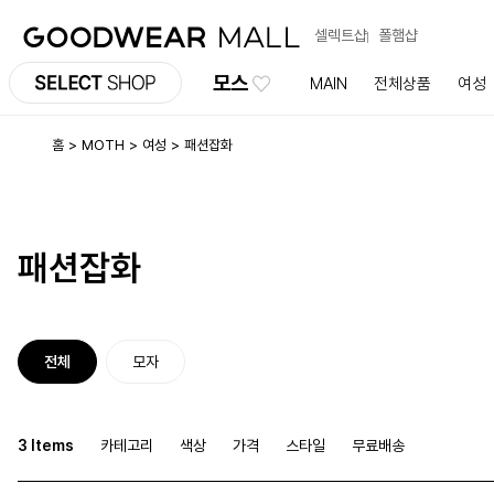
셀렉트샵
폴햄샵
모스
MAIN
전체상품
여성
홈
MOTH
여성
패션잡화
패션잡화
전체
모자
3 Items
카테고리
색상
가격
스타일
무료배송