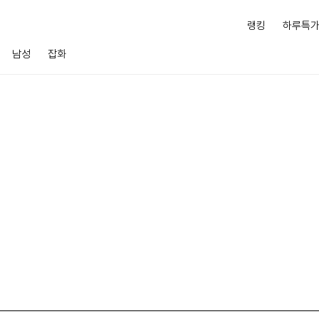
랭킹
하루특
남성
잡화