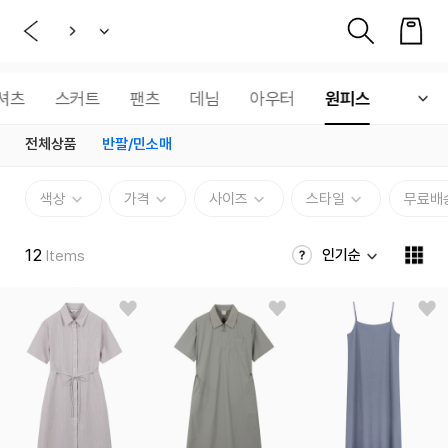
셔츠
스커트
팬츠
데님
아우터
원피스
전체상품
반팔/민소매
색상
가격
사이즈
스타일
무료배
12
인기순
Items