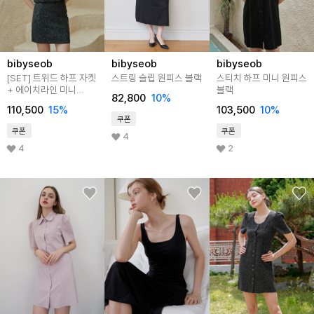
bibyseob
bibyseob
bibyseob
[SET] 트위드 하프 자켓
스트링 슬립 원피스 블랙
스티치 하프 미니 원피스
+ 에이치라인 미니
블랙
82,800
10%
스커트 블랙
110,500
15%
103,500
10%
쿠폰
쿠폰
쿠폰
4
4
2