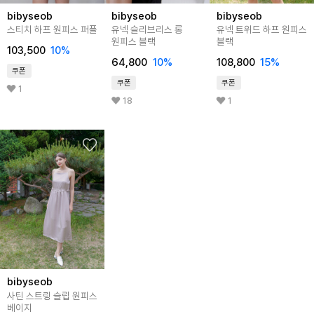
bibyseob
bibyseob
bibyseob
스티치 하프 원피스 퍼플
유넥 슬리브리스 롱
유넥 트위드 하프 원피스
원피스 블랙
블랙
103,500
10%
64,800
10%
108,800
15%
쿠폰
쿠폰
쿠폰
1
18
1
bibyseob
사틴 스트링 슬립 원피스
베이지