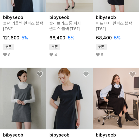
bibyseob
bibyseob
bibyseob
돌먼 카울넥 원피스 블랙
슬리브리스 롱 져지
퍼프 미니 원피스 블랙
[T62]
원피스 블랙 [T61]
[T61]
121,600
5%
68,400
5%
68,400
5%
쿠폰
쿠폰
쿠폰
8
4
5
bibyseob
bibyseob
bibyseob