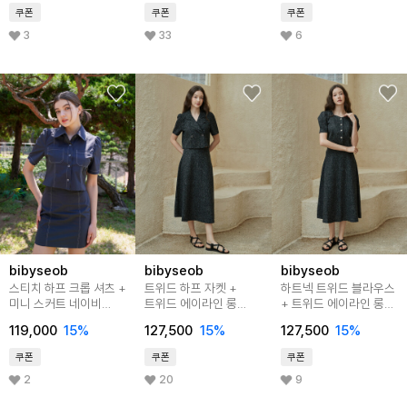
쿠폰
쿠폰
쿠폰
3
33
6
bibyseob
bibyseob
bibyseob
스티치 하프 크롭 셔츠 +
트위드 하프 자켓 +
하트넥 트위드 블라우스
미니 스커트 네이비
트위드 에이라인 롱
+ 트위드 에이라인 롱
SET
스커트 블랙 SET
스커트 블랙 SET
119,000
15%
127,500
15%
127,500
15%
쿠폰
쿠폰
쿠폰
2
20
9