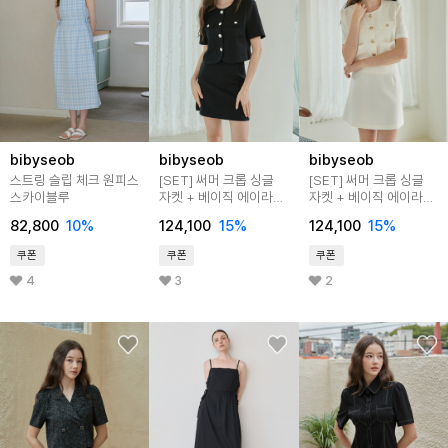
bibyseob
bibyseob
bibyseob
스트링 슬립 체크 원피스
[SET] 써머 크롭 싱글
[SET] 써머 크롭 싱글
스카이블루
자켓 + 베이직 에이라인
자켓 + 베이직 에이라인
미니 스커트 블랙
미니 스커트 아이보리
82,800
10%
124,100
15%
124,100
15%
쿠폰
쿠폰
쿠폰
4
3
2