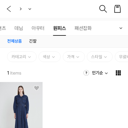
팬츠
데님
아우터
원피스
패션잡화
전체상품
긴팔
카테고리
색상
가격
스타일
무료
1
인기순
Items