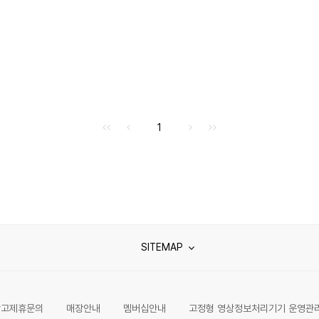
처음으로
이전으로
다음으로
마지막으로
1
SITEMAP
광고제휴문의
매장안내
멤버십안내
고정형 영상정보처리기기 운영관