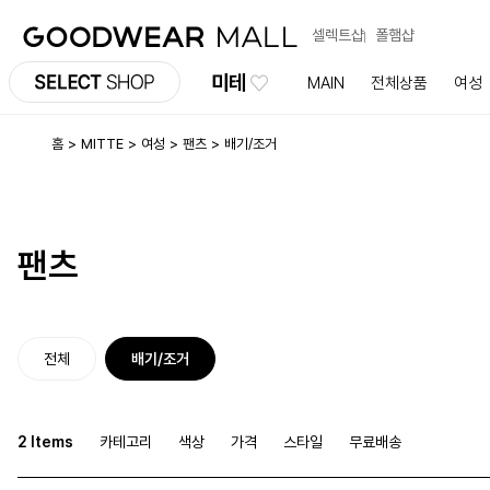
셀렉트샵
폴햄샵
미테
MAIN
전체상품
여성
홈
MITTE
여성
팬츠
배기/조거
팬츠
전체
배기/조거
2 Items
카테고리
색상
가격
스타일
무료배송