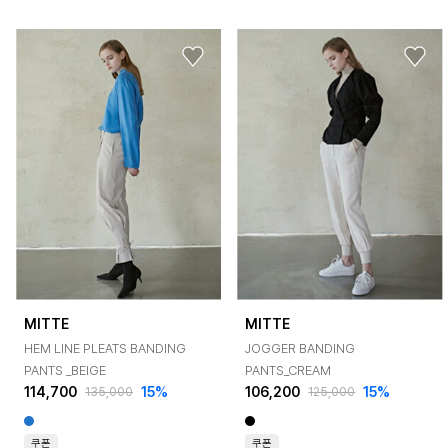
MITTE
MITTE
HEM LINE PLEATS BANDING
JOGGER BANDING
PANTS _BEIGE
PANTS_CREAM
114,700
15%
106,200
15%
135,000
125,000
쿠폰
쿠폰