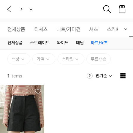
전체상품
티셔츠
니트/가디건
셔츠
스커트
전체상품
스트레이트
와이드
데님
하프/쇼츠
색상
가격
스타일
무료배송
1
인기순
Items