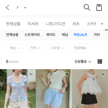
전체상품
티셔츠
니트/가디건
셔츠
스커트
전체상품
스트레이트
와이드
데님
하프/쇼츠
기타
색상
가격
스타일
무료배송
6
신상품순
Items