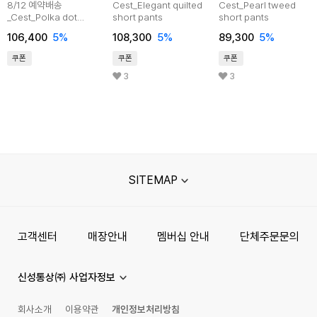
8/12 예약배송
Cest_Elegant quilted
Cest_Pearl tweed
_Cest_Polka dot
short pants
short pants
ruffle balloon pants
106,400
5%
108,300
5%
89,300
5%
쿠폰
쿠폰
쿠폰
3
3
SITEMAP
고객센터
매장안내
멤버십 안내
단체주문문의
신성통상㈜ 사업자정보
회사소개
이용약관
개인정보처리방침