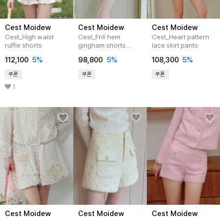
Cest Moidew
Cest Moidew
Cest Moidew
Cest_High waist
Cest_Frill hem
Cest_Heart pattern
ruffle shorts
gingham shorts
lace skirt pants
pants_BLUE
112,100
5%
98,800
5%
108,300
5%
쿠폰
쿠폰
쿠폰
1
Cest Moidew
Cest Moidew
Cest Moidew