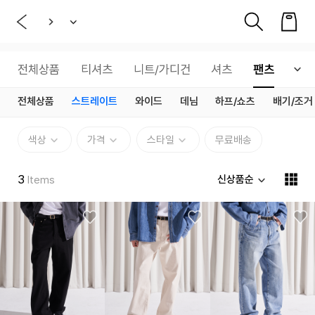
전체상품
티셔츠
니트/가디건
셔츠
팬츠
데
전체상품
스트레이트
와이드
데님
하프/쇼츠
배기/조거
색상
가격
스타일
무료배송
3
신상품순
Items