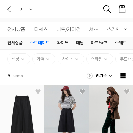
전체상품
티셔츠
니트/가디건
셔츠
스커트
전체상품
스트레이트
와이드
데님
하프/쇼츠
스웨트
색상
가격
사이즈
스타일
무료배
5
인기순
Items