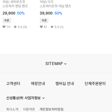
여성) 세미부츠컷
여성) 이지
스트레치 밴딩 팬츠
스트레이트핏 데님 팬츠
29,900
50%
39,900
50%
쿠폰
쿠폰
70
5.0 (3)
61
5.0 (1)
SITEMAP
고객센터
매장안내
멤버십 안내
단체주문문의
신성통상㈜ 사업자정보
회사소개
이용약관
개인정보처리방침