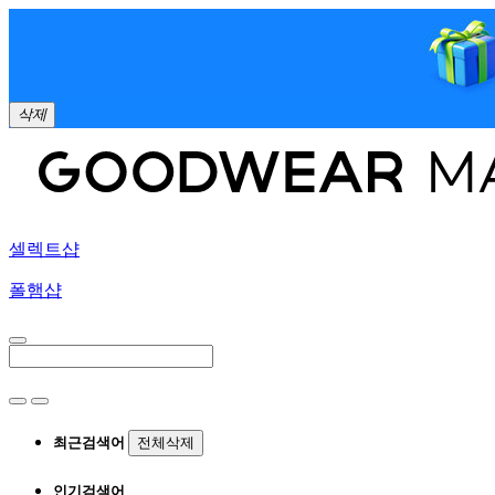
삭제
셀렉트샵
폴햄샵
최근검색어
전체삭제
인기검색어