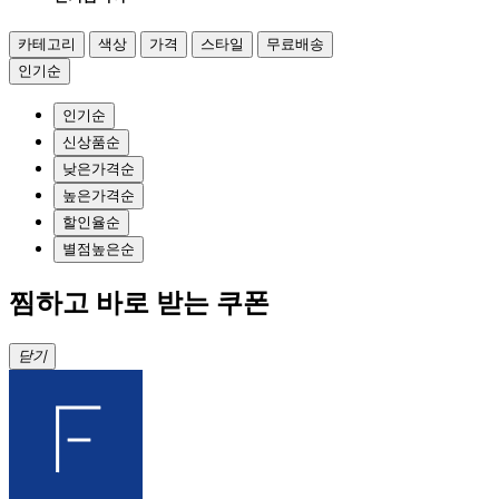
카테고리
색상
가격
스타일
무료배송
인기순
인기순
신상품순
낮은가격순
높은가격순
할인율순
별점높은순
찜하고 바로 받는 쿠폰
닫기