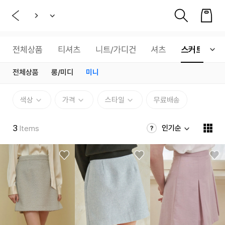
전체상품
티셔츠
니트/가디건
셔츠
스커트
전체상품
롱/미디
미니
색상
가격
스타일
무료배송
3
인기순
Items