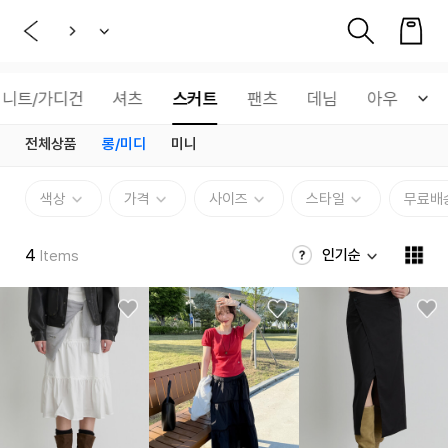
니트/가디건
셔츠
스커트
팬츠
데님
아우터
전체상품
롱/미디
미니
색상
가격
사이즈
스타일
무료배
4
인기순
Items