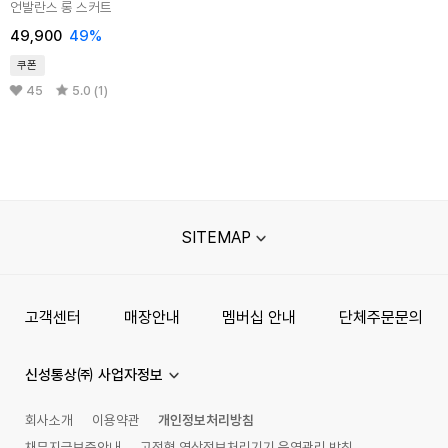
언발란스 롱 스커트
49,900
49%
쿠폰
45
5.0 (1)
SITEMAP
고객센터
매장안내
멤버십 안내
단체주문문의
신성통상㈜ 사업자정보
회사소개
이용약관
개인정보처리방침
채무지급보증안내
고정형 영상정보처리기기 운영관리 방침