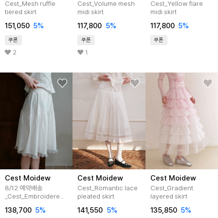
Cest_Mesh ruffle
Cest_Volume mesh
Cest_Yellow flare
tiered skirt
midi skirt
midi skirt
151,050
5%
117,800
5%
117,800
5%
쿠폰
쿠폰
쿠폰
2
1
Cest Moidew
Cest Moidew
Cest Moidew
8/12 예약배송
Cest_Romantic lace
Cest_Gradient
_Cest_Embroidered
pleated skirt
layered skirt
midi skirt
138,700
5%
141,550
5%
135,850
5%