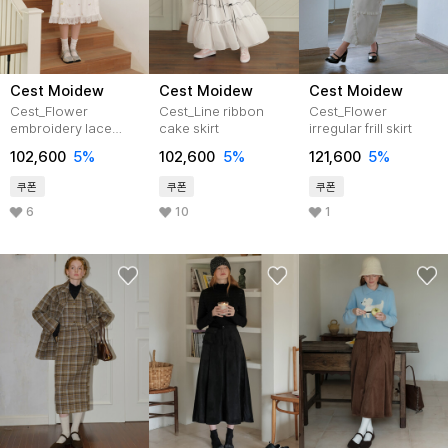
Cest Moidew
Cest Moidew
Cest Moidew
Cest_Flower
Cest_Line ribbon
Cest_Flower
embroidery lace
cake skirt
irregular frill skirt
skirt
102,600
5%
102,600
5%
121,600
5%
쿠폰
쿠폰
쿠폰
6
10
1