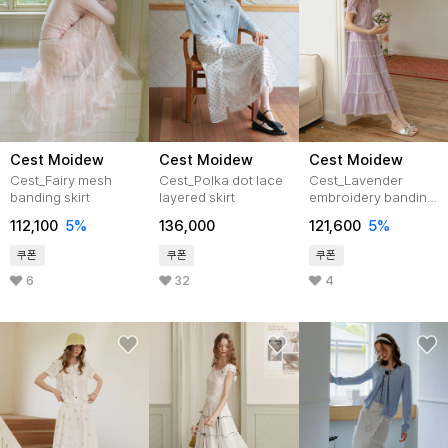
Cest Moidew
Cest Moidew
Cest Moidew
Cest_Fairy mesh
Cest_Polka dot lace
Cest_Lavender
banding skirt
layered skirt
embroidery banding
skirt
112,100
5%
136,000
121,600
5%
쿠폰
쿠폰
쿠폰
6
32
4