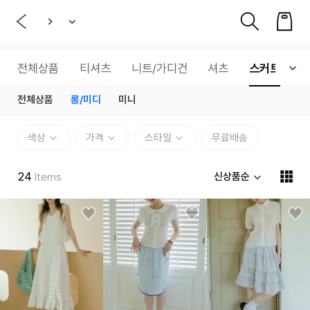
전체상품
티셔츠
니트/가디건
셔츠
스커트
전체상품
롱/미디
미니
색상
가격
스타일
무료배송
24
신상품순
Items