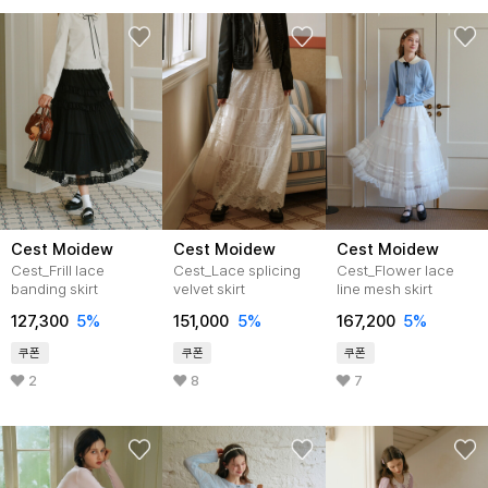
Cest Moidew
Cest Moidew
Cest Moidew
Cest_Frill lace
Cest_Lace splicing
Cest_Flower lace
banding skirt
velvet skirt
line mesh skirt
127,300
5%
151,000
5%
167,200
5%
쿠폰
쿠폰
쿠폰
2
8
7