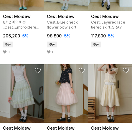
Cest Moidew
Cest Moidew
Cest Moidew
8/12 예약배송
Cest_Blue check
Cest_Layered lace
_Cest_Embroidered
flower bow skirt
tiered skirt_GRAY
lace trim skirt
205,200
5%
98,800
5%
117,800
5%
쿠폰
쿠폰
쿠폰
3
1
Cest Moidew
Cest Moidew
Cest Moidew