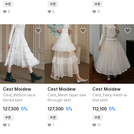
쿠폰
쿠폰
쿠폰
3
3
4
Cest Moidew
Cest Moidew
Cest Moidew
Cest_Ribbon lace
Cest_Mesh layer see
Cest_Fairy mesh a-
tiered skirt
through skirt
line skirt
127,300
5%
127,300
5%
112,100
5%
쿠폰
쿠폰
쿠폰
8
1
11