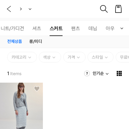
니트/가디건
셔츠
스커트
팬츠
데님
아우터
전체상품
롱/미디
카테고리
색상
가격
스타일
무료
1
인기순
Items