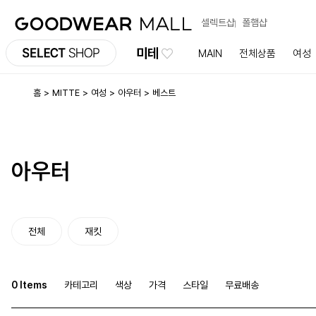
셀렉트샵
폴햄샵
미테
MAIN
전체상품
여성
홈
MITTE
여성
아우터
베스트
아우터
전체
재킷
0 Items
카테고리
색상
가격
스타일
무료배송