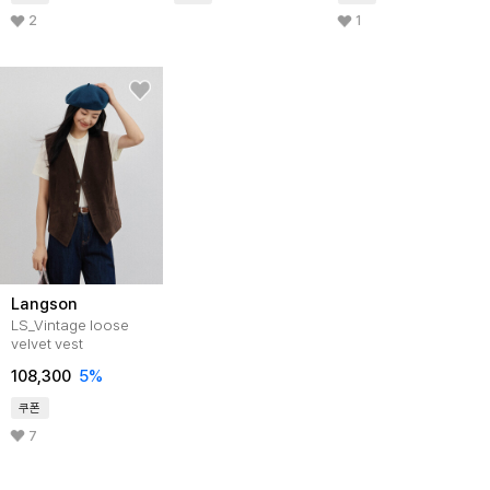
2
1
Langson
LS_Vintage loose
velvet vest
108,300
5%
쿠폰
7