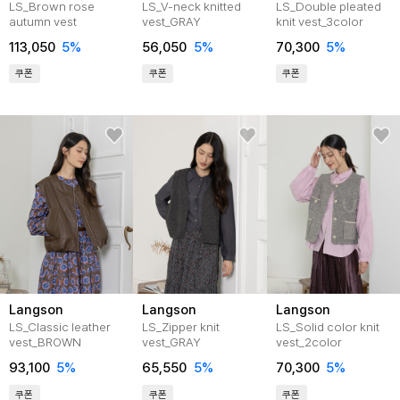
LS_Brown rose
LS_V-neck knitted
LS_Double pleated
autumn vest
vest_GRAY
knit vest_3color
113,050
5%
56,050
5%
70,300
5%
쿠폰
쿠폰
쿠폰
Langson
Langson
Langson
LS_Classic leather
LS_Zipper knit
LS_Solid color knit
vest_BROWN
vest_GRAY
vest_2color
93,100
5%
65,550
5%
70,300
5%
쿠폰
쿠폰
쿠폰