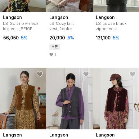
Langson
Langson
Langson
LS_Soft rib v-neck
LS_Cozy knit
LS_Loose black
knit vest_BEIGE
vest_2color
zipper vest
56,050
5%
20,900
5%
131,100
5%
쿠폰
1
Langson
Langson
Langson