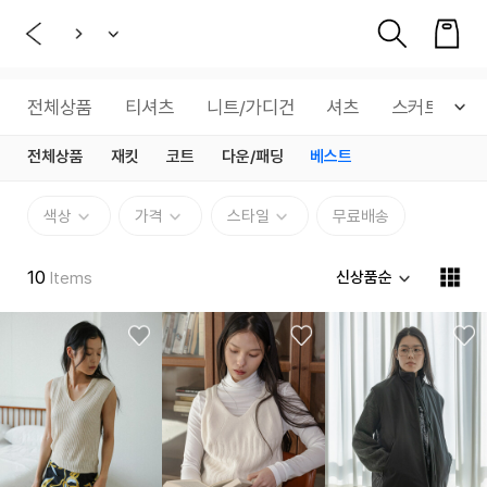
전체상품
티셔츠
니트/가디건
셔츠
스커트
전체상품
재킷
코트
다운/패딩
베스트
색상
가격
스타일
무료배송
10
신상품순
Items