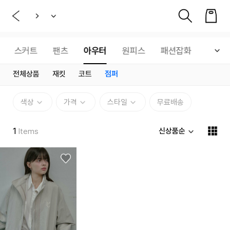
스커트
팬츠
아우터
원피스
패션잡화
전체상품
재킷
코트
점퍼
색상
가격
스타일
무료배송
1
신상품순
Items