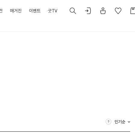
전
매거진
이벤트
굿TV
인기순