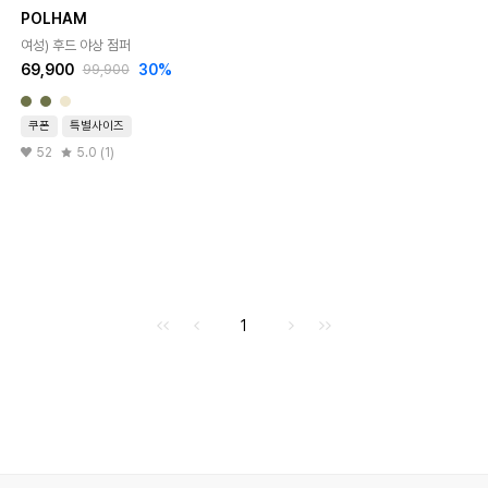
POLHAM
여성) 후드 야상 점퍼
69,900
30%
99,900
쿠폰
특별사이즈
52
5.0 (1)
처음으로
이전으로
다음으로
마지막으로
1