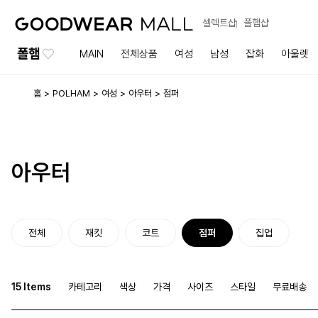
셀렉트샵
폴햄샵
폴햄
MAIN
전체상품
여성
남성
잡화
아울렛
홈
POLHAM
여성
아우터
점퍼
아우터
전체
재킷
코트
점퍼
집업
15 Items
카테고리
색상
가격
사이즈
스타일
무료배송