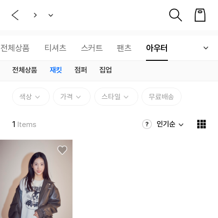
전체상품
티셔츠
스커트
팬츠
아우터
전체상품
재킷
점퍼
집업
색상
가격
스타일
무료배송
1
인기순
Items