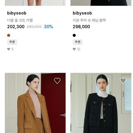
bibyseob
bibyseob
더블 울 코트 카멜
리본 푸퍼 숏 패딩 블랙
202,300
30%
298,000
289,000
쿠폰
쿠폰
5
12