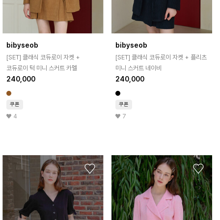
bibyseob
bibyseob
[SET] 클래식 코듀로이 자켓 +
[SET] 클래식 코듀로이 자켓 + 플리츠
코듀로이 턱 미니 스커트 카멜
미니 스커트 네이비
240,000
240,000
쿠폰
쿠폰
4
7