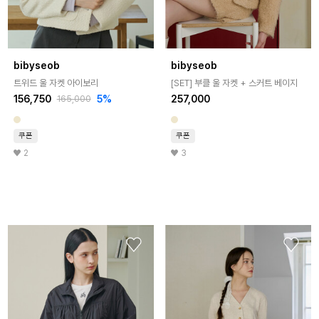
bibyseob
bibyseob
트위드 울 자켓 아이보리
[SET] 부클 울 자켓 + 스커트 베이지
156,750
5%
257,000
165,000
쿠폰
쿠폰
2
3