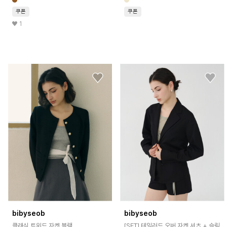
쿠폰
쿠폰
1
bibyseob
bibyseob
클래식 트위드 자켓 블랙
[SET] 테일러드 오버 자켓 셔츠 + 슬림