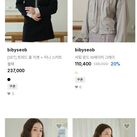
bibyseob
bibyseob
[SET] 트위드 울 자켓 + 미니 스커트
셔링 윈드 브레이커 그레이
110,400
20%
블랙
138,000
237,000
쿠폰
쿠폰
6
3