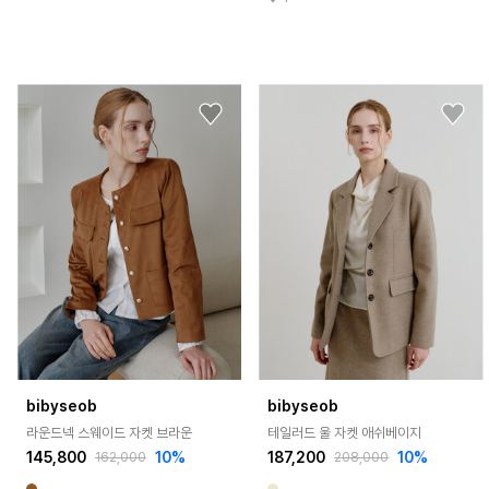
bibyseob
bibyseob
라운드넥 스웨이드 자켓 브라운
테일러드 울 자켓 애쉬베이지
145,800
10%
187,200
10%
162,000
208,000