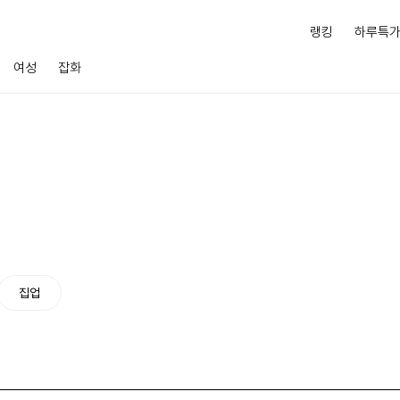
랭킹
하루특
여성
잡화
집업