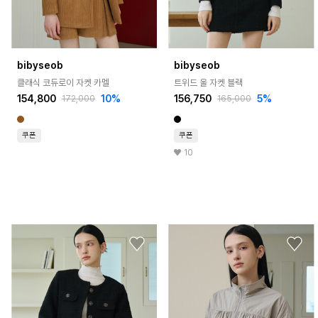
bibyseob
bibyseob
클래식 코듀로이 자켓 카멜
트위드 울 자켓 블랙
154,800
10%
156,750
5%
172,000
165,000
쿠폰
쿠폰
10