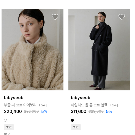
bibyseob
bibyseob
부클 퍼 코트 아이보리 [T54]
테일러드 울 롱 코트 블랙 [T54]
220,400
5%
311,600
5%
232,000
328,000
쿠폰
쿠폰
4