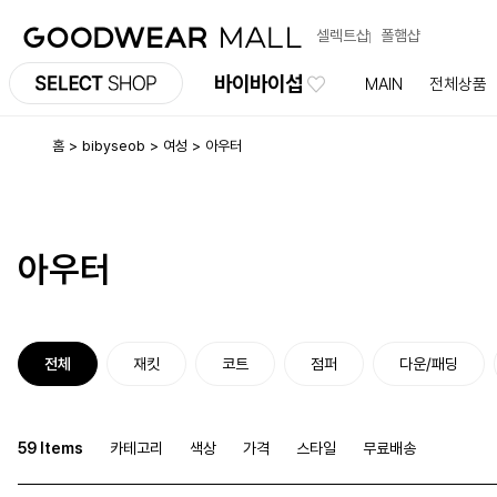
셀렉트샵
폴햄샵
바이바이섭
MAIN
전체상품
홈
bibyseob
여성
아우터
아우터
전체
재킷
코트
점퍼
다운/패딩
59 Items
카테고리
색상
가격
스타일
무료배송