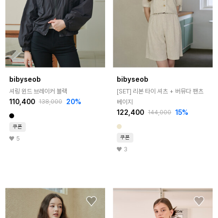
bibyseob
bibyseob
셔링 윈드 브레이커 블랙
[SET] 리본 타이 셔츠 + 버뮤다 팬츠
110,400
20%
베이지
138,000
122,400
15%
144,000
쿠폰
쿠폰
5
3