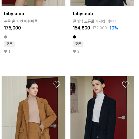
bibyseob
bibyseob
부클 울 자켓 애쉬퍼플
클래식 코듀로이 자켓 네이비
175,000
154,800
10%
172,000
쿠폰
쿠폰
1
2