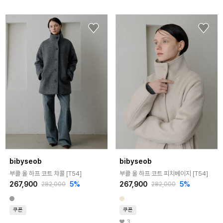
bibyseob
bibyseob
부클 울 하프 코트 챠콜 [T54]
부클 울 하프 코트 피치베이지 [T54]
267,900
5%
267,900
5%
282,000
282,000
쿠폰
쿠폰
3