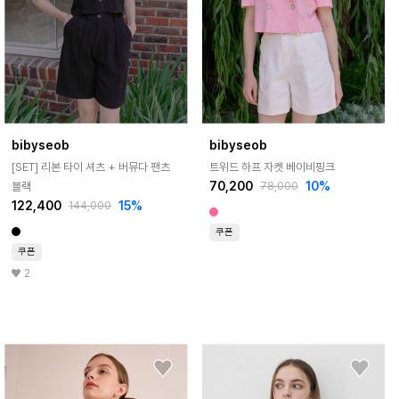
bibyseob
bibyseob
[SET] 리본 타이 셔츠 + 버뮤다 팬츠
트위드 하프 자켓 베이비핑크
70,200
10%
블랙
78,000
122,400
15%
144,000
쿠폰
쿠폰
2