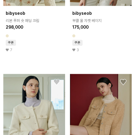
bibyseob
bibyseob
리본 푸퍼 숏 패딩 크림
부클 울 자켓 베이지
298,000
175,000
쿠폰
쿠폰
7
3