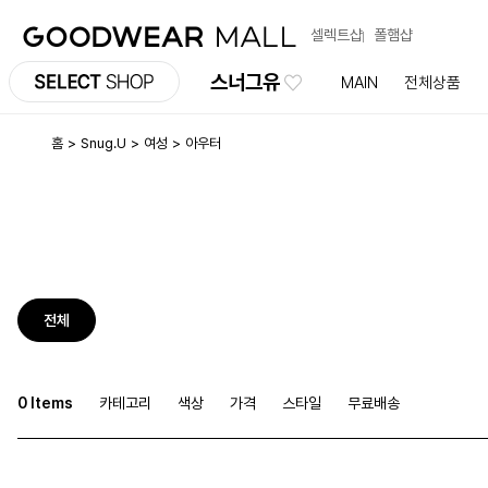
셀렉트샵
폴햄샵
스너그유
MAIN
전체상품
홈
Snug.U
여성
아우터
전체
0 Items
카테고리
색상
가격
스타일
무료배송