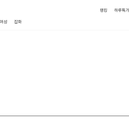
랭킹
하루특
여성
잡화