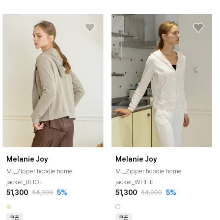
Melanie Joy
Melanie Joy
MJ_Zipper hoodie home
MJ_Zipper hoodie home
jacket_BEIGE
jacket_WHITE
51,300
5%
51,300
5%
54,000
54,000
쿠폰
쿠폰