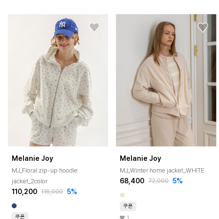
Melanie Joy
Melanie Joy
MJ_Floral zip-up hoodie
MJ_Winter home jacket_WHITE
68,400
5%
jacket_2color
72,000
110,200
5%
116,000
쿠폰
쿠폰
1