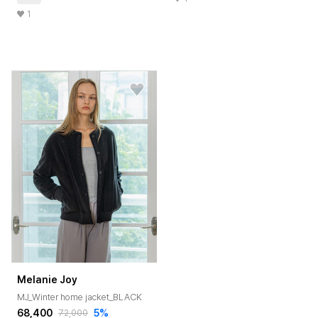
1
Melanie Joy
MJ_Winter home jacket_BLACK
68,400
5%
72,000