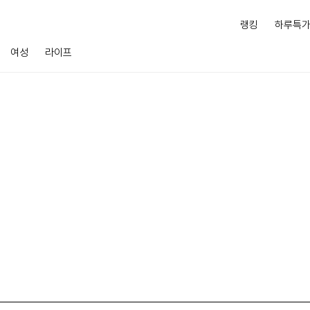
랭킹
하루특
여성
라이프