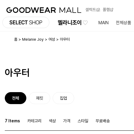
셀렉트샵
폴햄샵
멜라니조이
MAIN
전체상품
홈
Melanie Joy
여성
아우터
아우터
전체
재킷
집업
7 Items
카테고리
색상
가격
스타일
무료배송