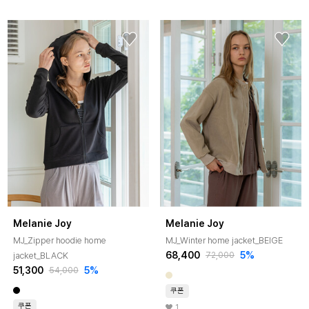
Melanie Joy
Melanie Joy
MJ_Zipper hoodie home
MJ_Winter home jacket_BEIGE
68,400
5%
jacket_BLACK
72,000
51,300
5%
54,000
쿠폰
쿠폰
1