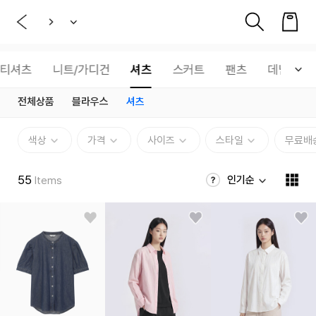
티셔츠
니트/가디건
셔츠
스커트
팬츠
데님
전체상품
블라우스
셔츠
색상
가격
사이즈
스타일
무료배
55
인기순
Items