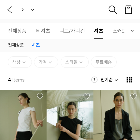
전체상품
티셔츠
니트/가디건
셔츠
스커트
전체상품
셔츠
색상
가격
스타일
무료배송
4
인기순
Items