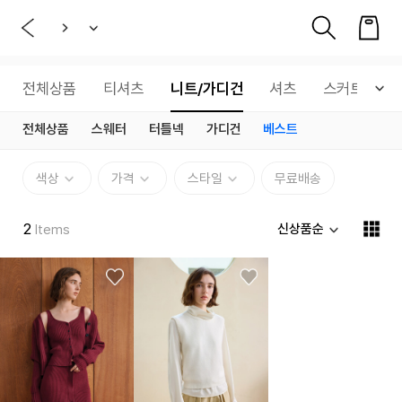
전체상품
티셔츠
니트/가디건
셔츠
스커트
전체상품
스웨터
터틀넥
가디건
베스트
색상
가격
스타일
무료배송
2
신상품순
Items