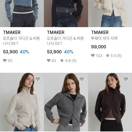
TMAKER
TMAKER
TMAKER
오프숄더 가디건 & 버튼
오프숄더 가디건 & 버튼
투웨이 져지 자켓
나시 SET
나시 SET
99,000
53,900
40%
53,900
40%
122
5.0 (5)
50
82
4.8 (5)