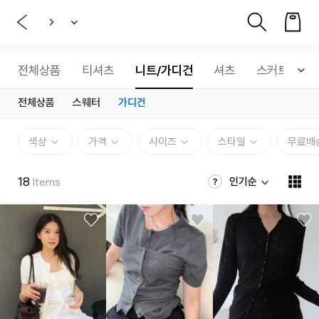
전체상품
티셔츠
니트/가디건
셔츠
스커트
전체상품
스웨터
가디건
색상
가격
사이즈
스타일
무료배
18
인기순
Items