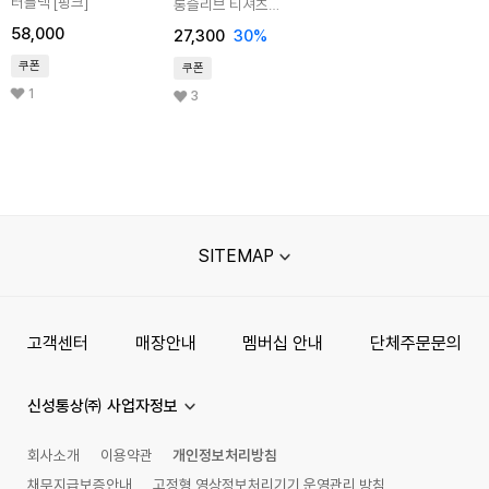
터틀넥 [핑크]
롱슬리브 티셔츠
[올리브]
58,000
27,300
30%
쿠폰
쿠폰
1
3
SITEMAP
고객센터
매장안내
멤버십 안내
단체주문문의
신성통상㈜ 사업자정보
회사소개
이용약관
개인정보처리방침
채무지급보증안내
고정형 영상정보처리기기 운영관리 방침