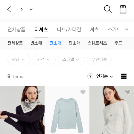
전체상품
티셔츠
니트/가디건
셔츠
스커트
전체상품
반소매
긴소매
민소매
스웨트셔츠
후드
색상
가격
스타일
무료배송
8
인기순
Items