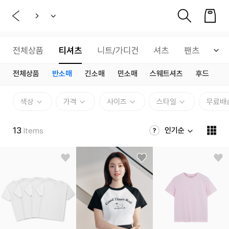
전체상품
티셔츠
니트/가디건
셔츠
팬츠
데
전체상품
반소매
긴소매
민소매
스웨트셔츠
후드
색상
가격
사이즈
스타일
무료배
13
인기순
Items