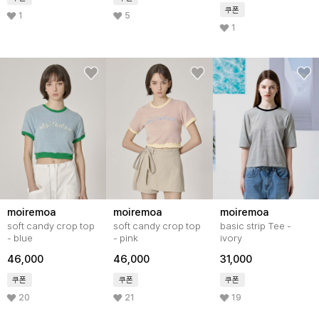
쿠폰
1
5
1
moiremoa
moiremoa
moiremoa
soft candy crop top
soft candy crop top
basic strip Tee -
- blue
- pink
ivory
46,000
46,000
31,000
쿠폰
쿠폰
쿠폰
20
21
19