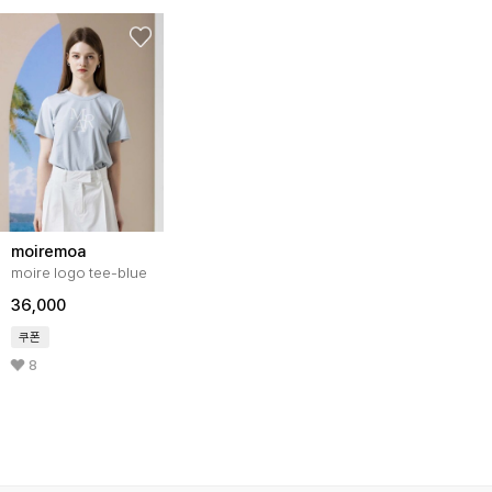
moiremoa
moire logo tee-blue
36,000
쿠폰
8