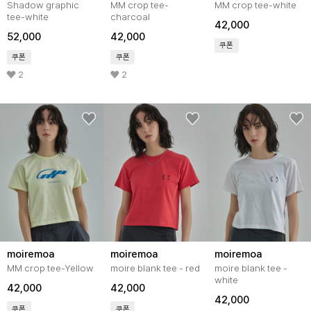
Shadow graphic
MM crop tee-
MM crop tee-white
tee-white
charcoal
42,000
52,000
42,000
쿠폰
쿠폰
쿠폰
2
2
moiremoa
moiremoa
moiremoa
MM crop tee-Yellow
moire blank tee - red
moire blank tee -
white
42,000
42,000
42,000
쿠폰
쿠폰