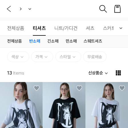
전체상품
티셔츠
니트/가디건
셔츠
스커트
전체상품
반소매
긴소매
민소매
스웨트셔츠
색상
가격
스타일
무료배송
13
신상품순
Items