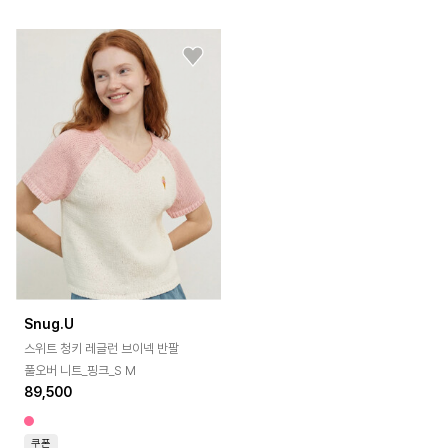
Snug.U
스위트 청키 레글런 브이넥 반팔
풀오버 니트_핑크_S M
89,500
쿠폰