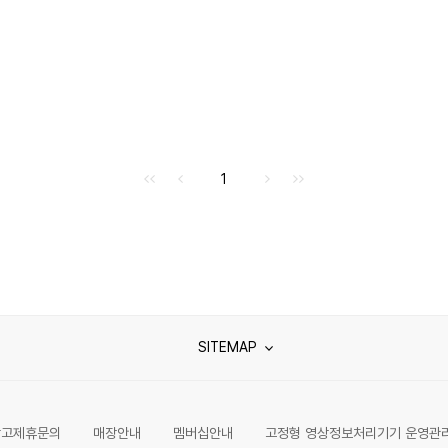
처음으로
이전으로
다음으로
마지막으로
1
SITEMAP
광고제휴문의
매장안내
멤버십안내
고정형 영상정보처리기기 운영관