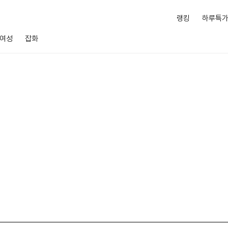
랭킹
하루특
여성
잡화