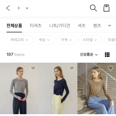
전체상품
티셔츠
니트/가디건
셔츠
팬츠
아
카테고리
색상
가격
스타일
무료
197
신상품순
Items