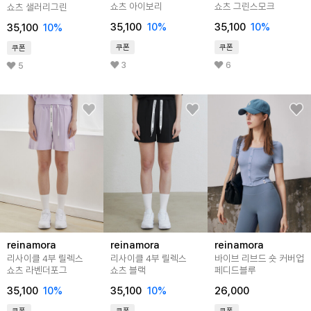
쇼츠 아이보리
쇼츠 그린스모크
쇼츠 샐러리그린
35,100
10%
35,100
10%
35,100
10%
쿠폰
쿠폰
쿠폰
3
6
5
reinamora
reinamora
reinamora
리사이클 4부 릴렉스
리사이클 4부 릴렉스
바이브 리브드 숏 커버업
쇼츠 라벤더포그
쇼츠 블랙
페디드블루
35,100
10%
35,100
10%
26,000