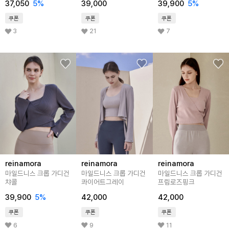
37,050
5%
39,000
39,900
5%
쿠폰
쿠폰
쿠폰
3
21
7
reinamora
reinamora
reinamora
마일드니스 크롭 가디건
마일드니스 크롭 가디건
마일드니스 크롭 가디건
챠콜
콰이어트그레이
프림로즈핑크
39,900
5%
42,000
42,000
쿠폰
쿠폰
쿠폰
6
9
11