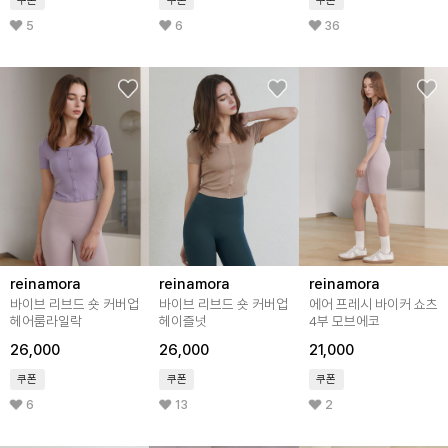
쿠폰
쿠폰
쿠폰
5
6
36
reinamora
reinamora
reinamora
바이브 리브드 숏 커버업
바이브 리브드 숏 커버업
에어 프레시 바이커 쇼츠
헤어룸라일락
헤이즐넛
4부 모브에코
26,000
26,000
21,000
쿠폰
쿠폰
쿠폰
6
13
2