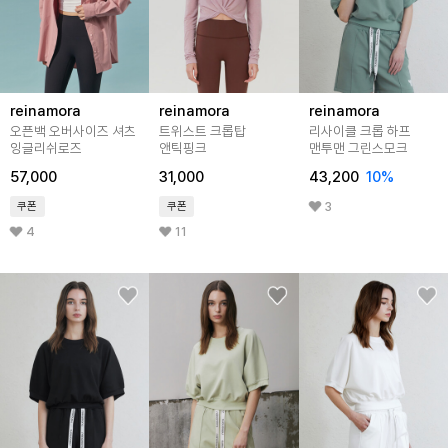
reinamora
reinamora
reinamora
오픈백 오버사이즈 셔츠
트위스트 크롭탑
리사이클 크롭 하프
잉글리쉬로즈
앤틱핑크
맨투맨 그린스모크
57,000
31,000
43,200
10%
3
쿠폰
쿠폰
4
11