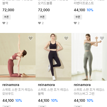
블랙
오키드블룸
라벤더프로스트
72,000
72,000
44,100
10%
쿠폰
쿠폰
쿠폰
2
2
2
reinamora
reinamora
reinamora
스위트 스판 조거 레깅스
스위트 스판 조거 레깅스
스위트 스판 조거 레깅스
모브우드
블랙
아이스버그 그린
44,100
10%
44,100
10%
44,100
10%