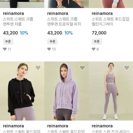
reinamora
reinamora
reinamora
스위트 스웨트 크롭
스위트 스웨트 크롭
스위트 스웨트 후드집업
맨투맨 챠콜
맨투맨 트로피컬 피치
멜란지그레이
43,200
10%
43,200
10%
72,000
쿠폰
쿠폰
쿠폰
11
13
8
reinamora
reinamora
reinamora
스위트 스웨트 후드집업
스위트 스웨트 후드집업
스위트 스판 조거 레깅스