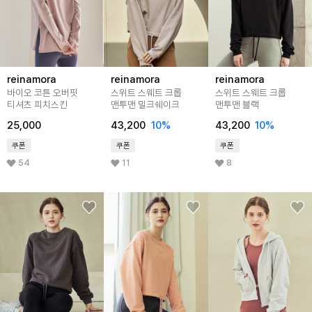
reinamora
reinamora
reinamora
바이오 코튼 오버핏
스위트 스웨트 크롭
스위트 스웨트 크롭
티셔츠 피치스킨
맨투맨 밀크쉐이크
맨투맨 블랙
25,000
43,200
10%
43,200
10%
쿠폰
쿠폰
쿠폰
54
11
8