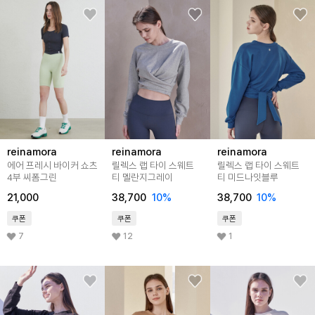
reinamora
reinamora
reinamora
에어 프레시 바이커 쇼츠
릴렉스 랩 타이 스웨트
릴렉스 랩 타이 스웨트
4부 씨폼그린
티 멜란지그레이
티 미드나잇블루
21,000
38,700
10%
38,700
10%
쿠폰
쿠폰
쿠폰
7
12
1