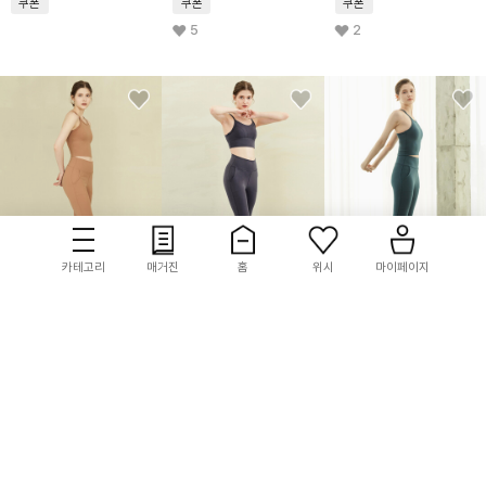
쿠폰
쿠폰
쿠폰
5
2
카테고리
매거진
홈
위시
마이페이지
reinamora
reinamora
reinamora
스위트 스판 조거 레깅스
스위트 스판 조거 레깅스
스위트 스판 조거 레깅스
카라멜라이즈
포피시드
플렌테이션
44,100
10%
44,100
10%
44,100
10%
쿠폰
쿠폰
쿠폰