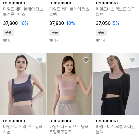
reinamora
reinamora
reinamora
마일드 세미 플레어 팬츠
마일드 세미 플레어 팬츠
마일드니스 리브드 탱크
브라운라이스
블랙
블랙
37,800
10%
37,800
10%
37,050
5%
쿠폰
쿠폰
쿠폰
6
17
14
reinamora
reinamora
reinamora
마일드니스 리브드 탱크
마일드니스 리브드 탱크
마일드니스 크롭 가디건
챠콜
프림로즈핑크
블랙