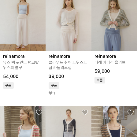
reinamora
reinamora
reinamora
뮤즈 백 포인트 탱크탑
클라우드 쉬어 트위스트
마레 가디건 올리브
위스피 블루
탑 카놀리크림
59,000
54,000
39,000
쿠폰
쿠폰
쿠폰
1