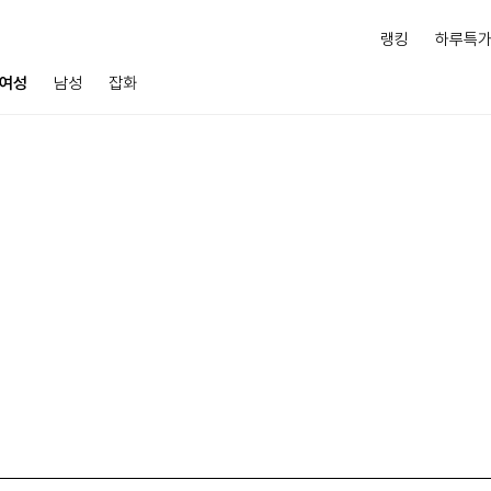
랭킹
하루특
여성
남성
잡화