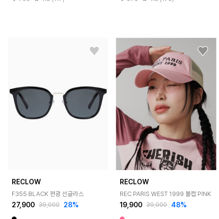
RECLOW
RECLOW
F355 BLACK 편광 선글라스
REC PARIS WEST 1999 볼캡 PINK
27,900
28%
19,900
48%
39,000
39,000