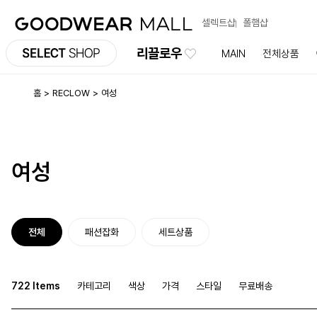
셀렉트샵
폴햄샵
리끌로우
MAIN
전체상품
홈
RECLOW
여성
여성
전체
패션잡화
세트상품
722 Items
카테고리
색상
가격
스타일
무료배송