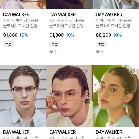
DAYWALKER
DAYWALKER
DAYWALKER
자이스 렌즈 남녀공용
자이스 렌즈 남녀공용
자이스 렌즈 남녀공용
블루라이트차단 안경
블루라이트차단 안경
블루라이트차단 안경
HENRY C4A
HENRY C5
JACK C17
91,800
10%
91,800
10%
88,200
10%
쿠폰
쿠폰
쿠폰
2
4
DAYWALKER
DAYWALKER
DAYWALKER
자이스 렌즈 남녀공용
자이스 렌즈 남녀공용
자이스 렌즈 남녀공용