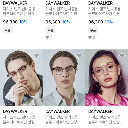
DAYWALKER
DAYWALKER
DAYWALKER
자이스 렌즈 남녀공용
자이스 렌즈 남녀공용
자이스 렌즈 남녀공용
블루라이트차단 안경
블루라이트차단 안경
블루라이트차단 안경
FITZ C15
FITZ C3
FITZ C4
96,300
10%
96,300
10%
96,300
10%
쿠폰
쿠폰
쿠폰
4
2
DAYWALKER
DAYWALKER
DAYWALKER
자이스 렌즈 남녀공용
자이스 렌즈 남녀공용
자이스 렌즈 남녀공용
블루라이트차단 안경
블루라이트차단 안경
블루라이트차단 안경
FITZ C4A
FITZ C5
BALE C1