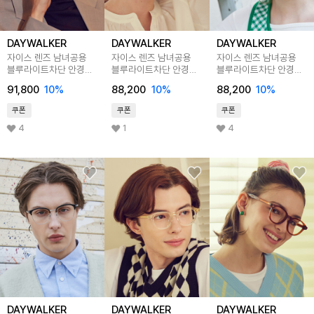
DAYWALKER
DAYWALKER
DAYWALKER
자이스 렌즈 남녀공용
자이스 렌즈 남녀공용
자이스 렌즈 남녀공용
블루라이트차단 안경
블루라이트차단 안경
블루라이트차단 안경
ROBB C5-1
SMITH 14
TED C17
91,800
10%
88,200
10%
88,200
10%
쿠폰
쿠폰
쿠폰
4
1
4
DAYWALKER
DAYWALKER
DAYWALKER