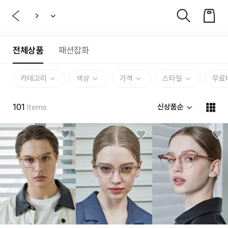
전체상품
패션잡화
카테고리
색상
가격
스타일
무료
101
신상품순
Items