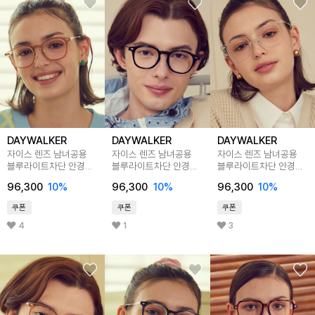
DAYWALKER
DAYWALKER
DAYWALKER
자이스 렌즈 남녀공용
자이스 렌즈 남녀공용
자이스 렌즈 남녀공용
블루라이트차단 안경
블루라이트차단 안경
블루라이트차단 안경
MALENA C4
MALENA C5
MALIK C17
96,300
10%
96,300
10%
96,300
10%
쿠폰
쿠폰
쿠폰
4
1
3