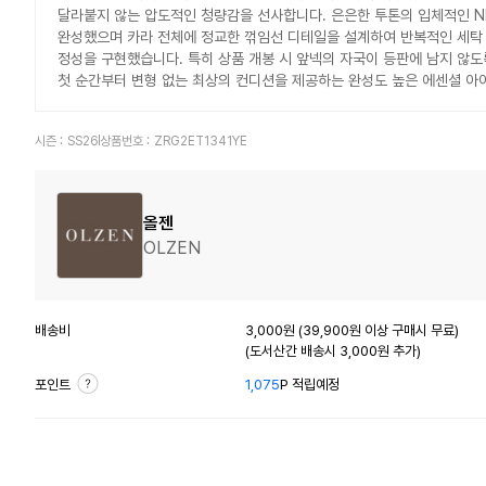
달라붙지 않는 압도적인 청량감을 선사합니다. 은은한 투톤의 입체적인 
완성했으며 카라 전체에 정교한 꺾임선 디테일을 설계하여 반복적인 세탁 
정성을 구현했습니다. 특히 상품 개봉 시 앞넥의 자국이 등판에 남지 않도
첫 순간부터 변형 없는 최상의 컨디션을 제공하는 완성도 높은 에센셜 아
시즌 :
SS26
상품번호 :
ZRG2ET1341YE
올젠
OLZEN
배송비
3,000원 (39,900원 이상 구매시 무료)
(도서산간 배송시 3,000원 추가)
포인트
1,075
P 적립예정