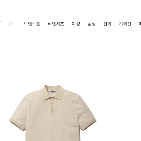
브랜드홈
리넨셔츠
여성
남성
잡화
기획전