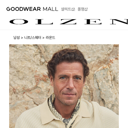
셀렉트샵
폴햄샵
남성
니트/스웨터
라운드