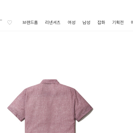
브랜드홈
리넨셔츠
여성
남성
잡화
기획전