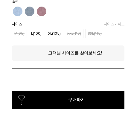
컬러
사이즈
사이즈 가이드
M(95)
L(100)
XL(105)
XXL(110)
3XL(115)
구매하기
0