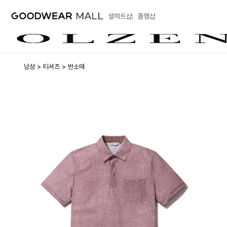
셀렉트샵
폴햄샵
남성
티셔츠
반소매