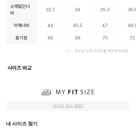
소매밑단너
32.7
34
35.3
36.
비
어깨너비
44
45.5
47
48.
총기장
66
68
70
72
좌우로 넘겨 사이즈를 확인해 보세요
사이즈 비교