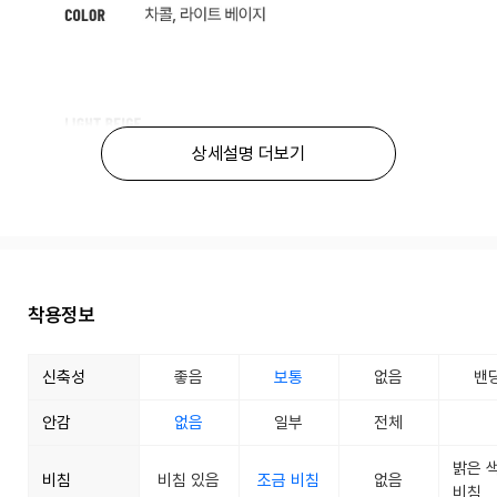
상세설명 더보기
착용정보
신축성
좋음
보통
없음
밴
안감
없음
일부
전체
밝은 
비침
비침 있음
조금 비침
없음
비침