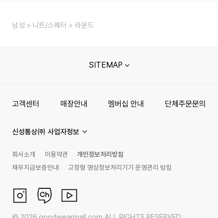
남성
니트/스웨터
라운드
SITEMAP
고객센터
매장안내
멤버십 안내
단체주문문의
신성통상㈜ 사업자정보
회사소개
이용약관
개인정보처리방침
채무지급보증안내
고정형 영상정보처리기기 운영관리 방침
©
2026
goodwearmall.com ALL RIGHTS RESERVED