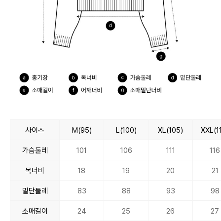
사이즈
M(95)
L(100)
XL(105)
XXL(1
가슴둘레
101
106
111
116
목너비
18
19
20
21
밑단둘레
83
88
93
98
소매길이
24
25
26
27