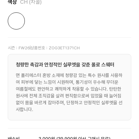
색상
CH (차콜)
시즌 :
FW26
상품번호 :
ZOG3ET1371CH
청량한 촉감과 안정적인 실루엣을 갖춘 폴로 스웨터
면 폴리에스터 혼방 소재에 청량감 있는 특수 원사를 사용하
여 피부에 닿는 느낌이 시원하며, 통기성이 우수해 무더운
여름철에도 편안하고 쾌적하게 착용할 수 있습니다. 탄탄한
원사에 전체 조직감을 살려 편직함으로써 입었을 때 늘어짐
없이 몸을 바르게 잡아주며, 단정하고 안정적인 실루엣을 선
사합니다.
배송비
3,000원 (39,900원 이상 구매시 무료)