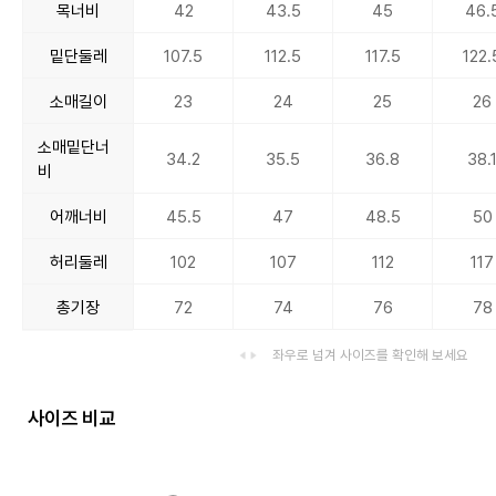
목너비
42
43.5
45
46.
밑단둘레
107.5
112.5
117.5
122.
소매길이
23
24
25
26
소매밑단너
34.2
35.5
36.8
38.
비
어깨너비
45.5
47
48.5
50
허리둘레
102
107
112
117
총기장
72
74
76
78
좌우로 넘겨 사이즈를 확인해 보세요
사이즈 비교