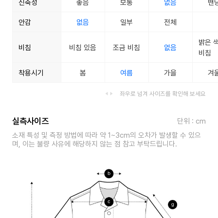
신축성
좋음
보통
없음
밴
안감
없음
일부
전체
밝은 
비침
비침 있음
조금 비침
없음
비침
착용시기
봄
여름
가을
겨
좌우로 넘겨 사이즈를 확인해 보세요
실측사이즈
단위 : cm
소재 특성 및 측정 방법에 따라 약 1~3cm의 오차가 발생할 수 있으
며, 이는 불량 사유에 해당하지 않는 점 참고 부탁드립니다.