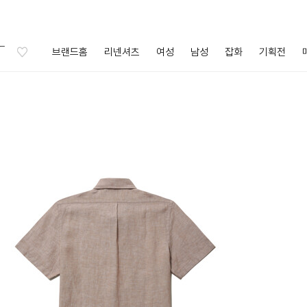
브랜드홈
리넨셔츠
여성
남성
잡화
기획전