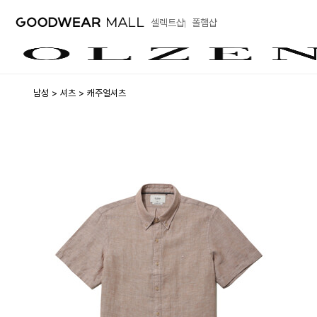
셀렉트샵
폴햄샵
남성
셔츠
캐주얼셔츠