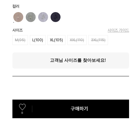
컬러
사이즈
사이즈 가이드
M(95)
L(100)
XL(105)
XXL(110)
3XL(115)
구매하기
8