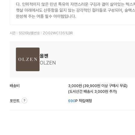
다. 인위적이지 않은 린넨 특유의 자연스러운 구김과 결이 살아있는 텍스
햇살 아래에서도 산뜻함을 잃지 않는 감각적인 컬러들로 구성되어, 슬랙스
완성해 주는 여름 필수 아이템입니다.
시즌 :
SS26
상품번호 :
ZOG2WC1351LBR
올젠
OLZEN
배송비
3,000원 (39,900원 이상 구매시 무료)
(도서산간 배송시 3,000원 추가)
포인트
690
P 적립예정