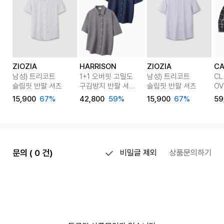
ZIOZIA
HARRISON
ZIOZIA
C
남성) 트리코트
1+1 오버핏 고밀도
남성) 트리코트
CL
슬림핏 반팔 셔츠
구김방지 반팔 셔츠
슬림핏 반팔 셔츠
OV
307 JEK1057
SH
15,900
67%
42,800
59%
15,900
67%
59
(C
문의 ( 0 건)
비밀글 제외
상품문의하기