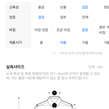
신축성
좋음
보통
없음
밴
안감
없음
일부
전체
밝은 
비침
비침 있음
조금 비침
없음
비침
착용시기
봄
여름
가을
겨
좌우로 넘겨 사이즈를 확인해 보세요
실측사이즈
단위 : cm
소재 특성 및 측정 방법에 따라 약 1~3cm의 오차가 발생할 수 있으
며, 이는 불량 사유에 해당하지 않는 점 참고 부탁드립니다.