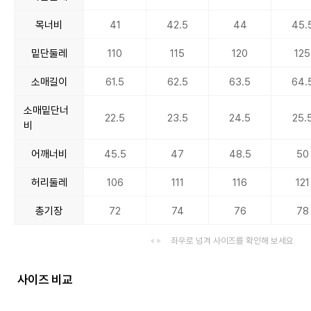
목너비
41
42.5
44
45.
밑단둘레
110
115
120
125
소매길이
61.5
62.5
63.5
64.
소매밑단너
22.5
23.5
24.5
25.
비
어깨너비
45.5
47
48.5
50
허리둘레
106
111
116
121
총기장
72
74
76
78
좌우로 넘겨 사이즈를 확인해 보세요
사이즈 비교