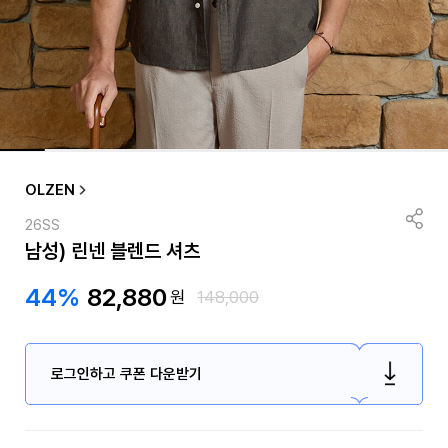
OLZEN
26SS
남성) 린넨 블렌드 셔츠
44%
82,880
원
148,000
로그인하고 쿠폰 다운받기