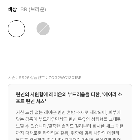
색상
BR (브라운)
시즌 :
SS26
상품번호 :
ZOG2WC1301BR
린넨의 시원함에 레이온의 부드러움을 더한, '에어리 소
프트 린넨 셔츠'
거친 느낌 없는 레이온·린넨 혼방 소재로 제작되어, 피부에
닿는 감촉이 부드러우면서도 린넨 특유의 청량함을 그대로
느낄 수 있습니다.깔끔한 솔리드 컬러부터 화사한 체크 패턴
까지 다채로운 라인업을 갖춰, 취향에 맞춰 나만의 데일리
무드를 완성하기 좋습니다.깃털처럼 가벼운 무게감과 뛰어