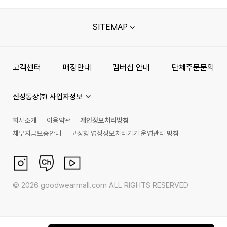
SITEMAP
고객센터
매장안내
멤버십 안내
단체주문문의
신성통상㈜ 사업자정보
회사소개
이용약관
개인정보처리방침
채무지급보증안내
고정형 영상정보처리기기 운영관리 방침
©
2026
goodwearmall.com ALL RIGHTS RESERVED