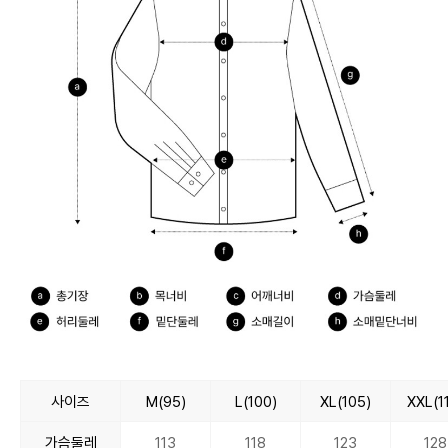
사이즈
M(95)
L(100)
XL(105)
XXL(1
가슴둘레
113
118
123
128