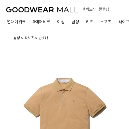
셀렉트샵
폴햄샵
열대야위크
#에어테크
여성
남성
키즈
스포츠
라이
남성
티셔츠
반소매