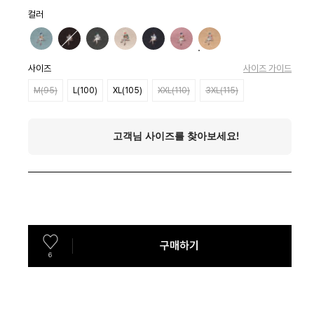
컬러
사이즈
사이즈 가이드
M(95)
L(100)
XL(105)
XXL(110)
3XL(115)
구매하기
6