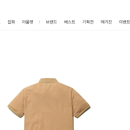
프
잡화
아울렛
브랜드
베스트
기획전
매거진
이벤