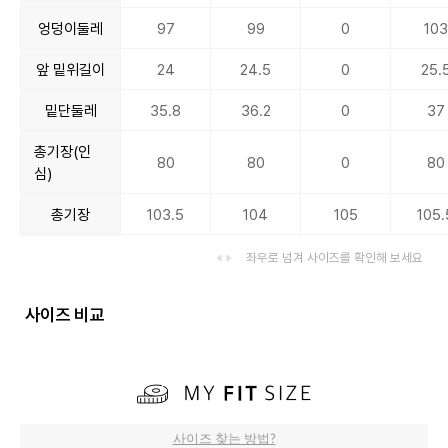
엉덩이둘레
97
99
0
103
앞 밑위길이
24
24.5
0
25.
밑단둘레
35.8
36.2
0
37
총기장(인
80
80
0
80
심)
총기장
103.5
104
105
105.
좌우로 넘겨 사이즈를 확인해 보세요
사이즈 비교