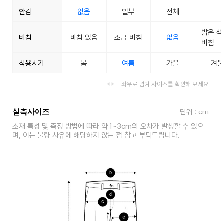
안감
없음
일부
전체
밝은 
비침
비침 있음
조금 비침
없음
비침
착용시기
봄
여름
가을
겨
좌우로 넘겨 사이즈를 확인해 보세요
실측사이즈
단위 : cm
소재 특성 및 측정 방법에 따라 약 1~3cm의 오차가 발생할 수 있으
며, 이는 불량 사유에 해당하지 않는 점 참고 부탁드립니다.