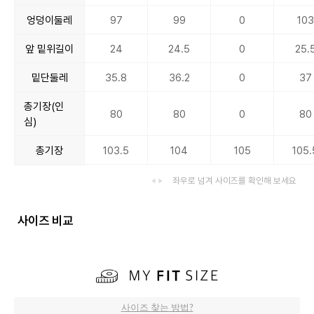
엉덩이둘레
97
99
0
103
앞 밑위길이
24
24.5
0
25.
밑단둘레
35.8
36.2
0
37
총기장(인
80
80
0
80
심)
총기장
103.5
104
105
105.
좌우로 넘겨 사이즈를 확인해 보세요
사이즈 비교