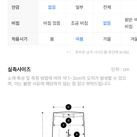
안감
없음
일부
전체
밝은 
비침
비침 있음
조금 비침
없음
비침
착용시기
봄
여름
가을
겨
좌우로 넘겨 사이즈를 확인해 보세요
실측사이즈
단위 : cm
소재 특성 및 측정 방법에 따라 약 1~3cm의 오차가 발생할 수 있으
며, 이는 불량 사유에 해당하지 않는 점 참고 부탁드립니다.