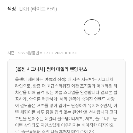
색상
LKH (라이트 카키)
시즌 :
SS26
상품번호 :
ZOG2PP1301LKH
[올젠 시그니처] 썸머 데일리 밴딩 팬츠
올젠이 제안하는 여름의 정석: 매 시즌 사랑받는 시그니처
라인으로, 한층 더 고급스러워진 외관 조직감과 매끄러운 터
치감을 더해 품격 있는 여름 스타일을 완성합니다.겉으론 깔
끔하게, 안으론 편안하게: 허리 안쪽에 숨겨진 인밴드 사양
이 겉모습은 셔츠를 넣어 입어도 단정하게 유지해주면서, 어
떤 체형이든 하루 종일 압박 없는 편안함을 선사합니다.코디
고민을 덜어주는 데일리 필수템: 티셔츠, 셔츠, 폴로 니트 등
어떤 상의와도 자연스럽게 어우러지는 베이직한 디자인으
로, 출근룩부터 주말 나들이까지 매일 손이 가는