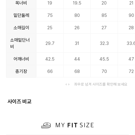
목너비
19
19.5
20
21
밑단둘레
75
80
85
90
소매길이
25
26
27
28
소매밑단너
29.7
31
32.3
33.
비
어깨너비
42.5
44
45.5
47
총기장
66
68
70
72
좌우로 넘겨 사이즈를 확인해 보세요
사이즈 비교