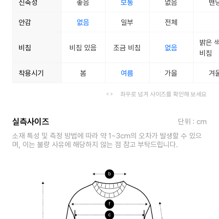
신축성
좋음
보통
없음
밴
안감
없음
일부
전체
밝은 
비침
비침 있음
조금 비침
없음
비침
착용시기
봄
여름
가을
겨
좌우로 넘겨 사이즈를 확인해 보세요
실측사이즈
단위 : cm
소재 특성 및 측정 방법에 따라 약 1~3cm의 오차가 발생할 수 있으
며, 이는 불량 사유에 해당하지 않는 점 참고 부탁드립니다.