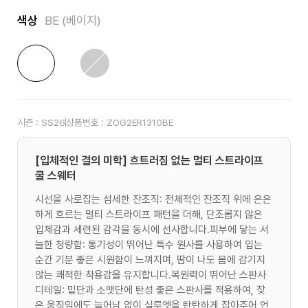
색상
BE (베이지)
시즌 :
SS26
상품번호 :
ZOG2ER1310BE
[입체적인 결의 미학] 흐트러짐 없는 멀티 스트라이프
쿨 스웨터
시선을 사로잡는 섬세한 잔조직: 전체적인 잔조직 위에 은은
하게 흐르는 멀티 스트라이프 패턴을 더해, 단조롭지 않은
입체감과 세련된 감각을 동시에 선사합니다.피부에 닿는 서
늘한 청량함: 통기성이 뛰어난 특수 원사를 사용하여 입는
순간 기분 좋은 시원함이 느껴지며, 땀이 나도 몸에 감기지
않는 쾌적한 착용감을 유지합니다.복원력이 뛰어난 스판사
디테일: 밑단과 소맷단에 탄성 좋은 스판사를 적용하여, 잦
은 움직임에도 늘어남 없이 실루엣을 탄탄하게 잡아주어 언