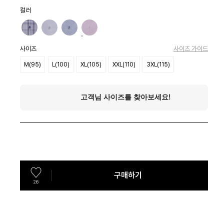
컬러
사이즈
사이즈 가이드
M(95)
L(100)
XL(105)
XXL(110)
3XL(115)
구매하기
26