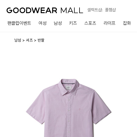
셀렉트샵
폴햄샵
팬클럽이벤트
여성
남성
키즈
스포츠
라이프
잡화
남성
셔츠
반팔