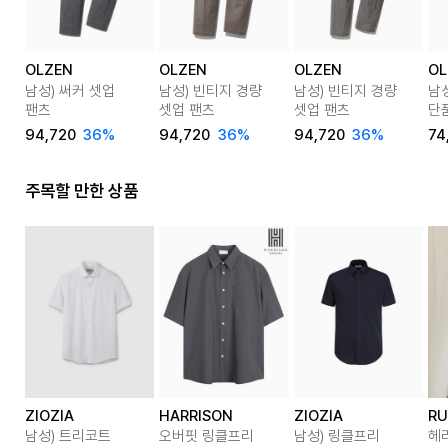
OLZEN
OLZEN
OLZEN
OL
남성) 써커 셋업
남성) 빈티지 경량
남성) 빈티지 경량
남
팬츠
셋업 팬츠
셋업 팬츠
단
94,720
36%
94,720
36%
94,720
36%
74
주목할 만한 상품
ZIOZIA
HARRISON
ZIOZIA
RU
남성) 트리코트
오버핏 링클프리
남성) 링클프리
헤