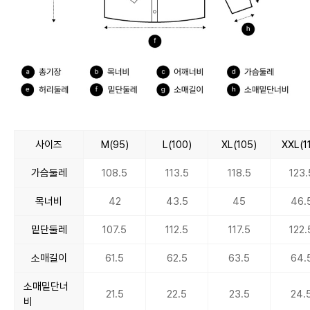
사이즈
M(95)
L(100)
XL(105)
XXL(1
가슴둘레
108.5
113.5
118.5
123.
목너비
42
43.5
45
46.
밑단둘레
107.5
112.5
117.5
122.
소매길이
61.5
62.5
63.5
64.
소매밑단너
21.5
22.5
23.5
24.
비