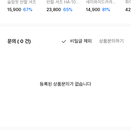
슬림핏 반팔 셔츠
반팔 셔츠 HA-1057
세미와이드카라
화
JKC1005
슬림핏 반팔 셔츠
15,900
67%
23,800
65%
14,900
81%
42
문의 ( 0 건)
비밀글 제외
상품문의하기
등록된 상품문의가 없습니다